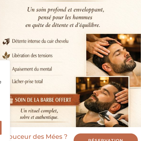
e
ez Douceur des Mées ?
RÉSERVATION